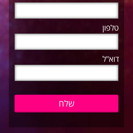
טלפון
דוא"ל